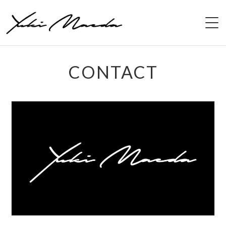
HOME
CONTACT
PROFILE
melto(バンド)
機材/EQUIPMENTS
DISCOGRAPHY
GUITAR/PLAY
OTHER/PHOTO